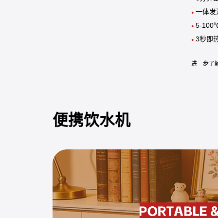
一体发
●
5-10
●
3秒即
●
进一步了
便携饮水机