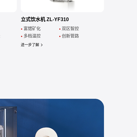
立式饮水机 ZL-YF310
富锶矿化
双区智控
●
●
壶
多档温控
创新管路
●
●
进一步了解