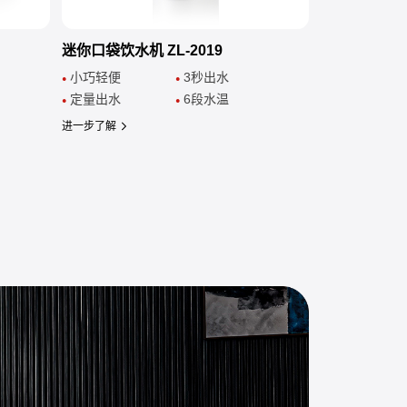
迷你口袋饮水机 ZL-2019
小巧轻便
3秒出水
●
●
定量出水
6段水温
●
●
进一步了解