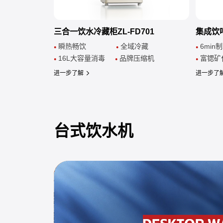
三合一饮水冷藏柜ZL-FD701
集成饮吧
瞬热畅饮
全域冷藏
6m
●
●
●
16L大容量消毒
品牌压缩机
富锶矿
●
●
●
进一步了解
进一步了
台式饮水机