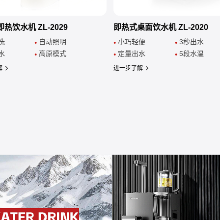
热饮水机 ZL-2029
即热式桌面饮水机 ZL-2020
键清洗
自动照明
小巧轻便
3秒出水
●
●
●
量出水
高原模式
定量出水
5段水温
●
●
●
解
进一步了解