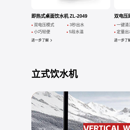
即热式桌面饮水机 ZL-2049
双电压即
双电压模式
3秒出水
一
●
●
●
小巧轻便
5段水温
定
●
●
●
进一步了解
进一步了
立式饮水机