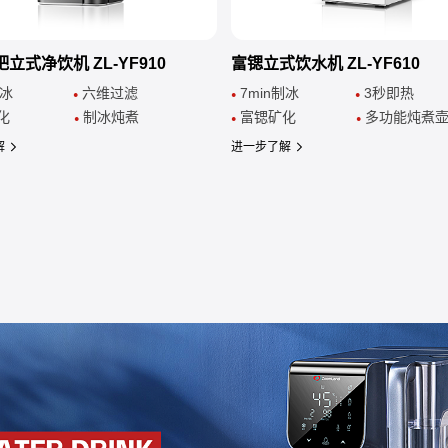
立式净饮机 ZL-YF910
富锶立式饮水机 ZL-YF610
in制冰
六维过滤
7min制冰
3秒即热
●
●
●
化
制冰
炖煮
富锶矿化
多功能炖煮
●
●
●
解
进一步了解